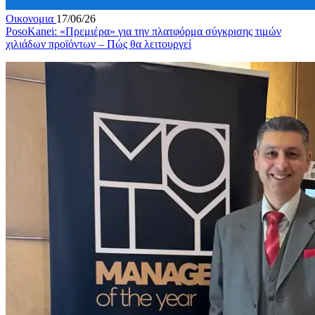
Οικονομια
17/06/26
PosoKanei: «Πρεμιέρα» για την πλατφόρμα σύγκρισης τιμών
χιλιάδων προϊόντων – Πώς θα λειτουργεί