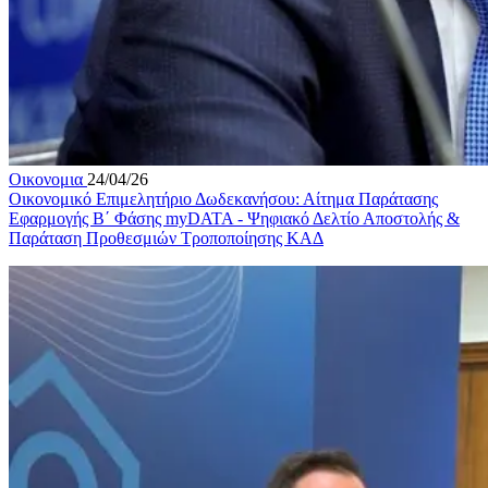
Οικονομια
24/04/26
Οικονομικό Επιμελητήριο Δωδεκανήσου: Αίτημα Παράτασης
Εφαρμογής Β΄ Φάσης myDATA - Ψηφιακό Δελτίο Αποστολής &
Παράταση Προθεσμιών Τροποποίησης ΚΑΔ