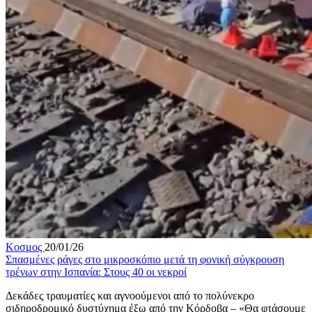
Κοσμος
20/01/26
Σπασμένες ράγες στο μικροσκόπιο μετά τη φονική σύγκρουση
τρένων στην Ισπανία: Στους 40 οι νεκροί
Δεκάδες τραυματίες και αγνοούμενοι από το πολύνεκρο
σιδηροδρομικό δυστύχημα έξω από την Κόρδοβα – «Θα φτάσουμε