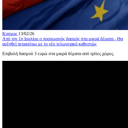
Κοσμος
13/02/26
Από την 1η Ιουλίου ο προσωρινός δασμός στα μικρά δέματα - Θα
αυξηθεί περαιτέρω με το νέο τελωνειακό καθεστώς
Eπιβολή δασμού 3 ευρώ στα μικρά δέματα από τρίτες χώρες.