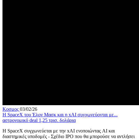
Κοσμος
03/02/26
Η SpaceX του Έλον Μασκ και η xAI συγχωνεύονται με...
αστρονομικό deal 1,25 τρισ. δολάρια
Η SpaceX συγχωνεύεται με την xAI ενοποιώντας AI και
διαστημικές υποδομές - Σχέδιο IPO που θα μπορούσε να αντλήσει