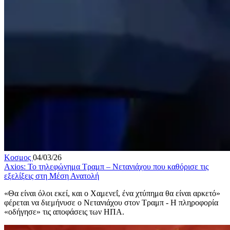
Κοσμος
04/03/26
Axios: Το τηλεφώνημα Τραμπ – Νετανιάχου που καθόρισε τις
εξελίξεις στη Μέση Ανατολή
«Θα είναι όλοι εκεί, και ο Χαμενεΐ, ένα χτύπημα θα είναι αρκετό»
φέρεται να διεμήνυσε ο Νετανιάχου στον Τραμπ - Η πληροφορία
«οδήγησε» τις αποφάσεις των ΗΠΑ.