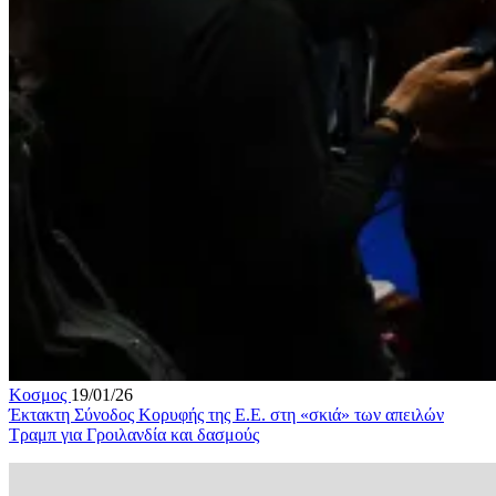
Κοσμος
19/01/26
Έκτακτη Σύνοδος Κορυφής της Ε.Ε. στη «σκιά» των απειλών
Τραμπ για Γροιλανδία και δασμούς