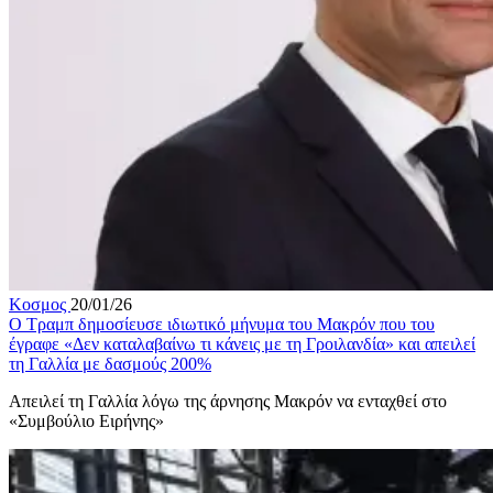
Κοσμος
20/01/26
Ο Τραμπ δημοσίευσε ιδιωτικό μήνυμα του Μακρόν που του
έγραφε «Δεν καταλαβαίνω τι κάνεις με τη Γροιλανδία» και απειλεί
τη Γαλλία με δασμούς 200%
Απειλεί τη Γαλλία λόγω της άρνησης Μακρόν να ενταχθεί στο
«Συμβούλιο Ειρήνης»