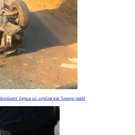
ογύρισε όχημα με μητέρα και 5χρονο παιδί