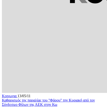
Κοινωνια
13/05/11
Καθαρισμός της παραλίας του ''Φάρου'' την Κυριακή από τον
Σύνδεσμο Φίλων της ΑΕΚ στην Κω