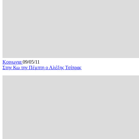
Κοινωνια
09/05/11
Στην Κω την Πέμπτη ο Αλέξης Τσίπρας