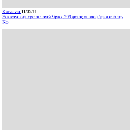
Κοινωνια
11/05/11
Ξεκινάνε σήμερα οι πανελλήνιες,299 φέτος οι υποψήφιοι από την
Κω