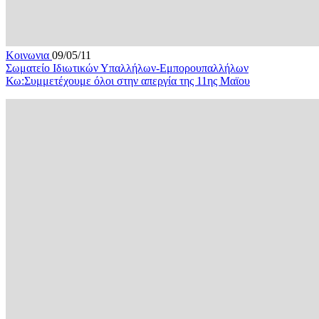
Κοινωνια
09/05/11
Σωματείο Ιδιωτικών Υπαλλήλων-Εμπορουπαλλήλων
Κω:Συμμετέχουμε όλοι στην απεργία της 11ης Μαϊου