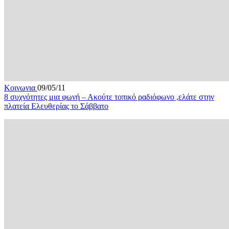
Κοινωνια
09/05/11
8 συχνότητες μια φωνή – Ακούτε τοπικό ραδιόφωνο ,ελάτε στην
πλατεία Ελευθερίας το Σάββατο