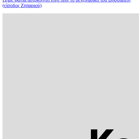
(είσοδος Ζηπαριού)