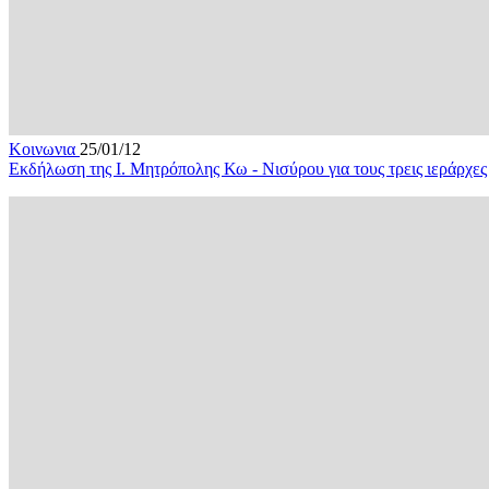
Κοινωνια
25/01/12
Εκδήλωση της Ι. Μητρόπολης Κω - Νισύρου για τους τρεις ιεράρχες