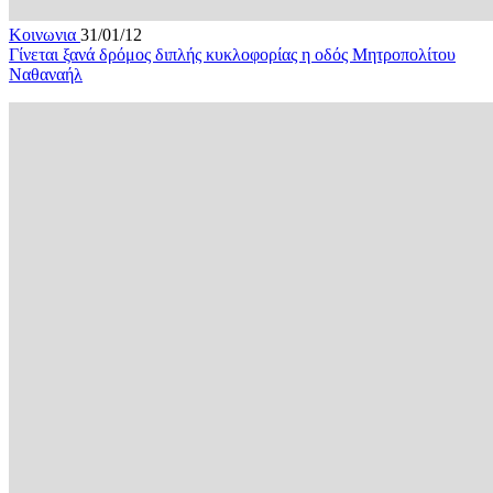
Κοινωνια
31/01/12
Γίνεται ξανά δρόμος διπλής κυκλοφορίας η οδός Μητροπολίτου
Ναθαναήλ