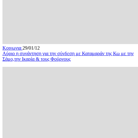
Κοινωνια
29/01/12
Αύριο η συνάντηση για την σύνδεση με Καταμαράν της Κω με την
Σάμο,την Ικαρία & τους Φούρνους