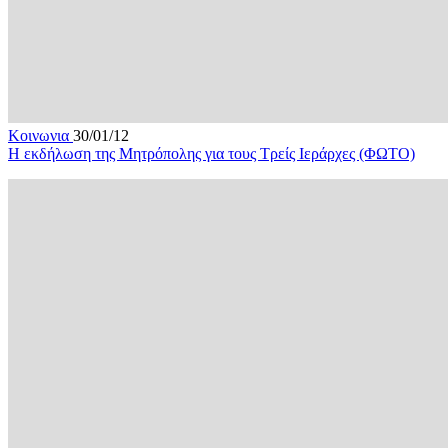
Κοινωνια
30/01/12
Η εκδήλωση της Μητρόπολης για τους Τρείς Ιεράρχες (ΦΩΤΟ)