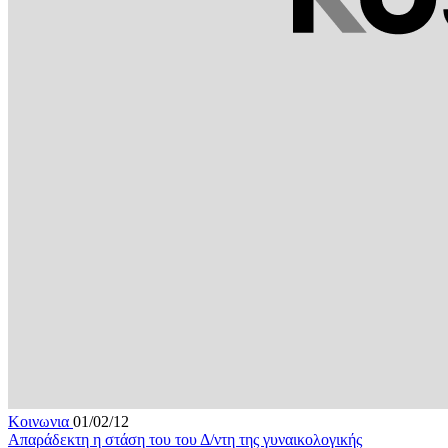
Κοινωνια
01/02/12
Απαράδεκτη η στάση του του Δ/ντη της γυναικολογικής