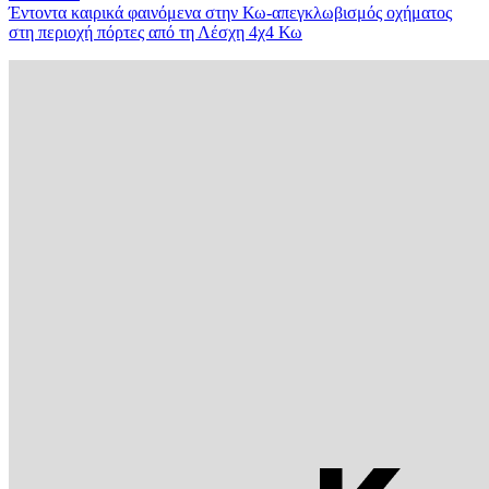
Έντοντα καιρικά φαινόμενα στην Κω-απεγκλωβισμός οχήματος
στη περιοχή πόρτες από τη Λέσχη 4χ4 Κω