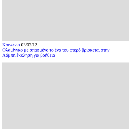
Κοινωνια
03/02/12
Φλαμίνγκο με σπασμένο το ένα του φτερό βρίσκεται στην
Λάμπη,έκκληση για βοήθεια