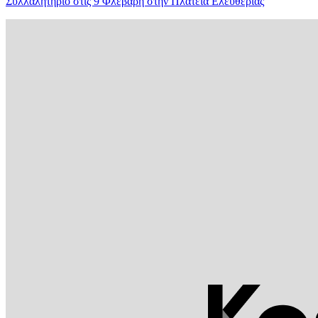
Συλλαλητήριο στις 9 Φλεβάρη στην Πλατεία Ελευθερίας