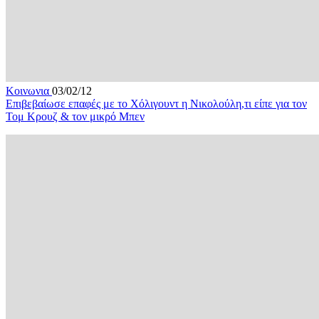
Κοινωνια
03/02/12
Επιβεβαίωσε επαφές με το Χόλιγουντ η Νικολούλη,τι είπε για τον
Τομ Κρουζ & τον μικρό Μπεν