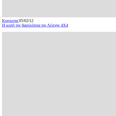
Κοινωνια
05/02/12
Η κοπή της βασιλόπιτα της Λέσχης 4Χ4