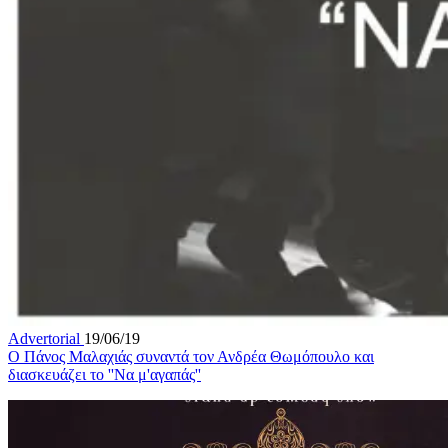
Advertorial
19/06/19
Ο Πάνος Μαλαχιάς συναντά τον Ανδρέα Θωμόπουλο και
διασκευάζει το ''Να μ'αγαπάς''