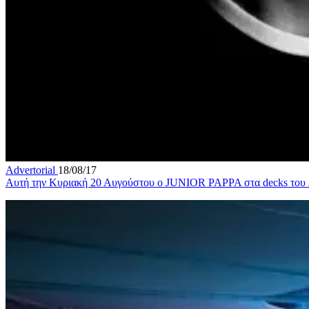
Advertorial
18/08/17
Αυτή την Κυριακή 20 Αυγούστου ο JUNIOR PAPPA στα decks το