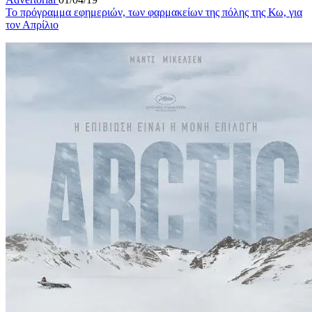
Το πρόγραμμα εφημεριών, των φαρμακείων της πόλης της Κω, για
τον Απρίλιο