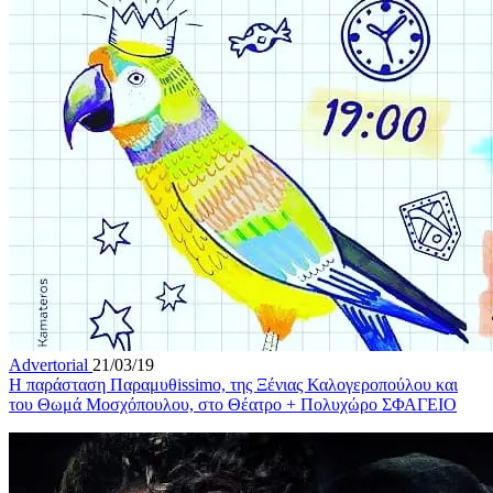
Advertorial
21/03/19
Η παράσταση Παραμυθissimo, της Ξένιας Καλογεροπούλου και
του Θωμά Μοσχόπουλου, στο Θέατρο + Πολυχώρο ΣΦΑΓΕΙΟ