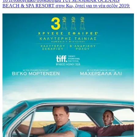
Το ξενοδοχειακό συγκρότημα TUI SENSIMAR OCEANIS
BEACH & SPA RESORT στην Κω, ζητεί για τη νέα σεζόν 2019: