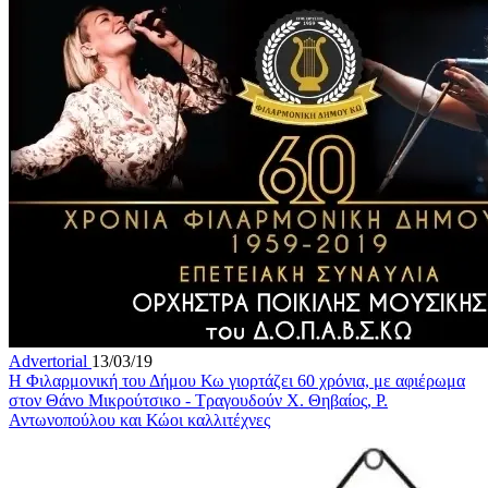
Advertorial
13/03/19
Η Φιλαρμονική του Δήμου Κω γιορτάζει 60 χρόνια, με αφιέρωμα
στον Θάνο Μικρούτσικο - Τραγουδούν Χ. Θηβαίος, Ρ.
Αντωνοπούλου και Κώοι καλλιτέχνες