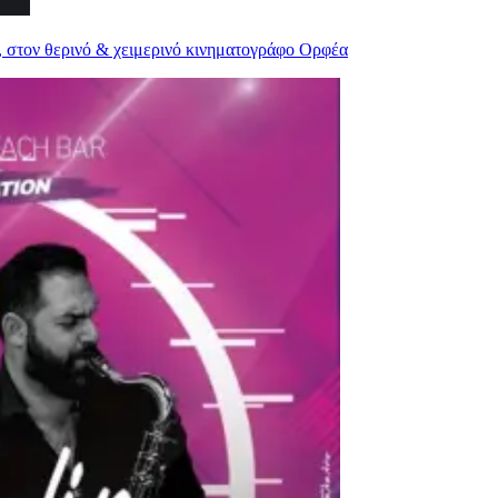
ου, στον θερινό & χειμερινό κινηματογράφο Ορφέα