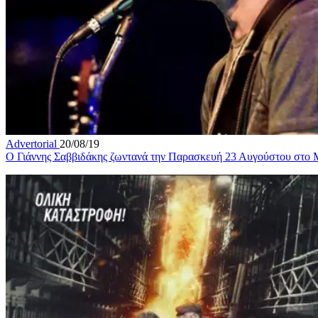
Advertorial
20/08/19
Ο Γιάννης Σαββιδάκης ζωντανά την Παρασκευή 23 Αυγούστου στο M