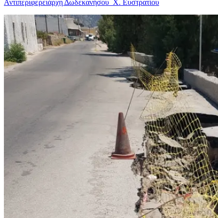
Αντιπεριφερειάρχη Δωδεκανήσου Χ. Ευστρατίου