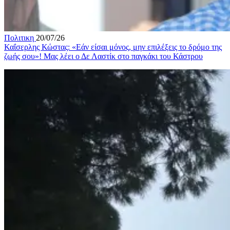
Πολιτικη
20/07/26
Καΐσερλης Κώστας: «Εάν είσαι μόνος, μην επιλέξεις το δρόμο της
ζωής σου»! Μας λέει ο Δε Λαστίκ στο παγκάκι του Κάστρου