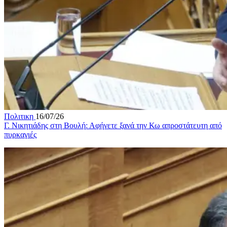
Πολιτικη
16/07/26
Γ. Νικητιάδης στη Βουλή: Αφήνετε ξανά την Κω απροστάτευτη από
πυρκαγιές