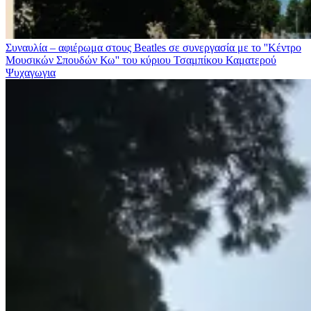
Συναυλία – αφιέρωμα στους Beatles σε συνεργασία με το ''Κέντρο
Μουσικών Σπουδών Κω'' του κύριου Τσαμπίκου Καματερού
Ψυχαγωγια