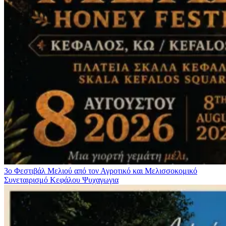
3ο Φεστιβάλ Μελιού από τον Αγροτικό και Μελισσοκομικό
Συνεταιρισμό Κεφάλου
Ψυχαγωγια