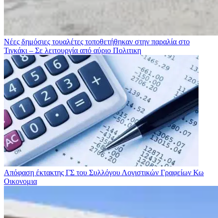
Νέες δημόσιες τουαλέτες τοποθετήθηκαν στην παραλία στο
Τιγκάκι – Σε λειτουργία από αύριο
Πολιτικη
Απόφαση έκτακτης ΓΣ του Συλλόγου Λογιστικών Γραφείων Κω
Οικονομια