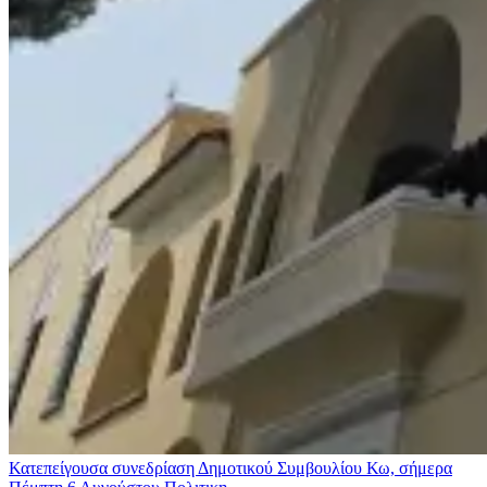
Κατεπείγουσα συνεδρίαση Δημοτικού Συμβουλίου Κω, σήμερα