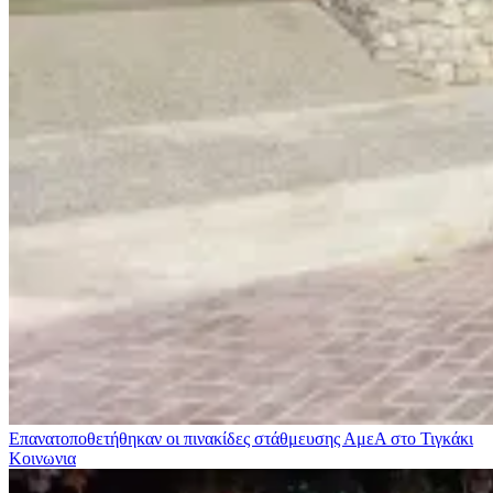
Επανατοποθετήθηκαν οι πινακίδες στάθμευσης ΑμεΑ στο Τιγκάκι
Κοινωνια