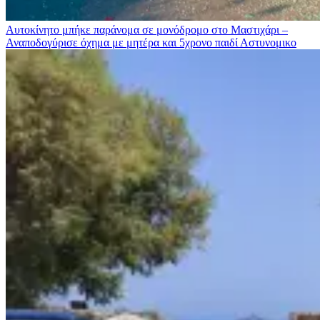
Αυτοκίνητο μπήκε παράνομα σε μονόδρομο στο Μαστιχάρι –
Αναποδογύρισε όχημα με μητέρα και 5χρονο παιδί
Αστυνομικο