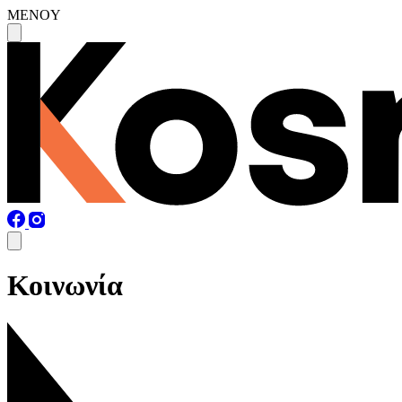
MENOY
Κοινωνία