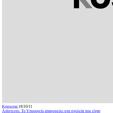
Κοινωνια
18/10/11
Απίστευτο. Το Υπουργείο απαγορεύει στα σχολεία που είχαν