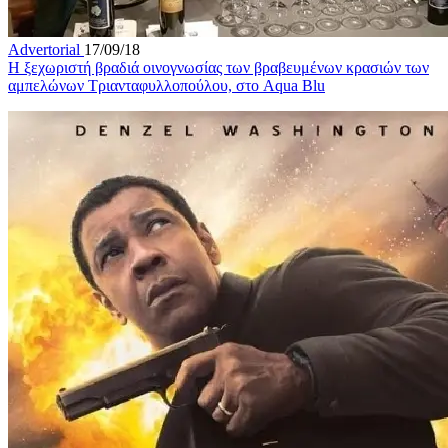
Advertorial
17/09/18
Η ξεχωριστή βραδιά οινογνωσίας των βραβευμένων κρασιών των
αμπελώνων Τριανταφυλλοπούλου, στο Aqua Blu