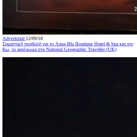
Advertorial
12/09/18
Σημαντική προβολή για το Aqua Blu Βoutique Hotel & Spa και την
Κω, το αφιέρωμα στο National Geographic Traveller (UK)