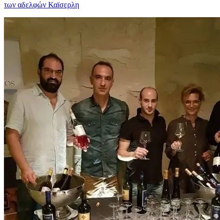
των αδελφών Καϊσερλη