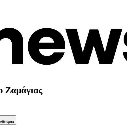
ο Ζαμάγιας
νδέσμου