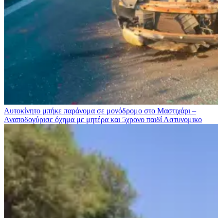
Αυτοκίνητο μπήκε παράνομα σε μονόδρομο στο Μαστιχάρι –
Αναποδογύρισε όχημα με μητέρα και 5χρονο παιδί
Αστυνομικο