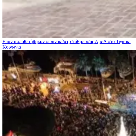
Επανατοποθετήθηκαν οι πινακίδες στάθμευσης ΑμεΑ στο Τιγκάκι
Κοινωνια