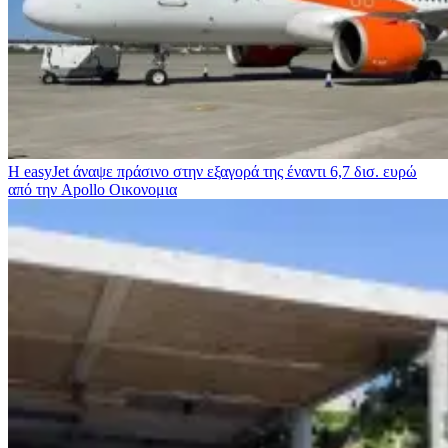
Η easyJet άναψε πράσινο στην εξαγορά της έναντι 6,7 δισ. ευρώ
από την Apollo
Οικονομια