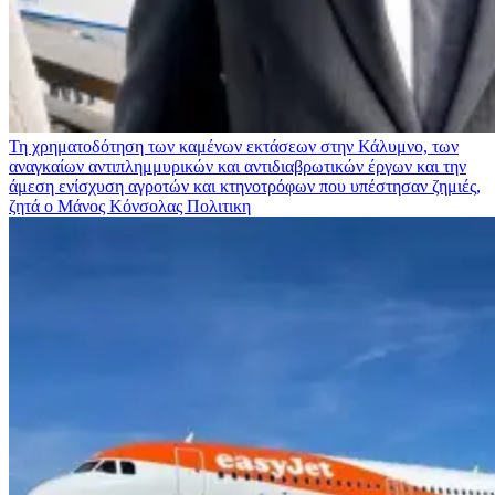
Τη χρηματοδότηση των καμένων εκτάσεων στην Κάλυμνο, των
αναγκαίων αντιπλημμυρικών και αντιδιαβρωτικών έργων και την
άμεση ενίσχυση αγροτών και κτηνοτρόφων που υπέστησαν ζημιές,
ζητά ο Μάνος Κόνσολας
Πολιτικη