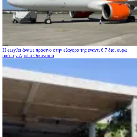
Η easyJet άναψε πράσινο στην εξαγορά της έναντι 6,7 δισ. ευρώ
από την Apollo
Οικονομια