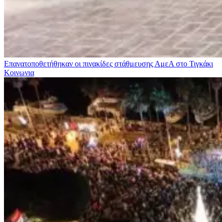
Επανατοποθετήθηκαν οι πινακίδες στάθμευσης ΑμεΑ στο Τιγκάκι
Κοινωνια