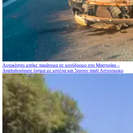
Αυτοκίνητο μπήκε παράνομα σε μονόδρομο στο Μαστιχάρι –
Αναποδογύρισε όχημα με μητέρα και 5χρονο παιδί
Αστυνομικο