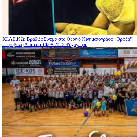
ΚΙ.ΛΕ.ΚΩ: Βραδιές Σινεμά στο Θερινό Κινηματογράφο "Ορφέα"
- Προβολή Δευτέρα 10/08/2026
Ψυχαγωγια