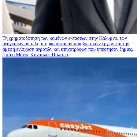
Τη χρηματοδότηση των καμένων εκτάσεων στην Κάλυμνο, των
αναγκαίων αντιπλημμυρικών και αντιδιαβρωτικών έργων και την
άμεση ενίσχυση αγροτών και κτηνοτρόφων που υπέστησαν ζημιές,
ζητά ο Μάνος Κόνσολας
Πολιτικη