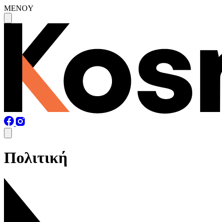
MENOY
Πολιτική