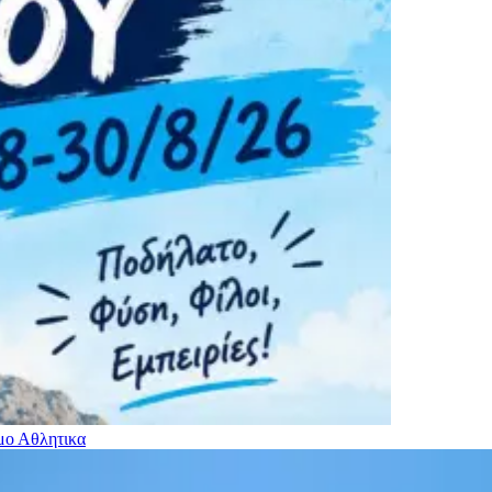
ιμο
Αθλητικα