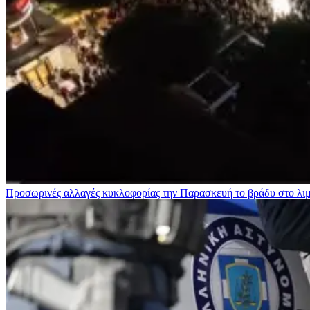
Προσωρινές αλλαγές κυκλοφορίας την Παρασκευή το βράδυ στο λι