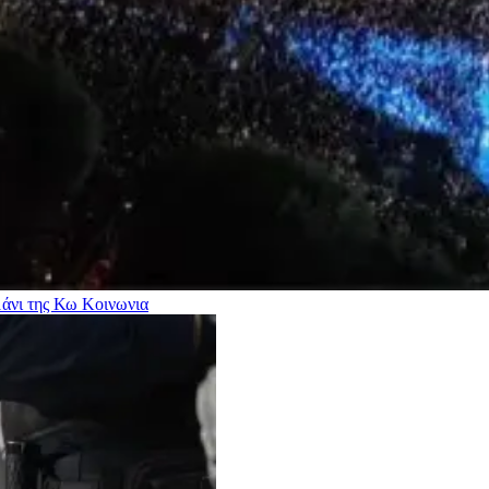
μάνι της Κω
Κοινωνια