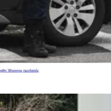
ήφθη 38χρονος ημεδαπός