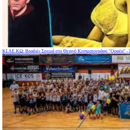
ΚΙ.ΛΕ.ΚΩ: Βραδιές Σινεμά στο Θερινό Κινηματογράφο "Ορφέα" -