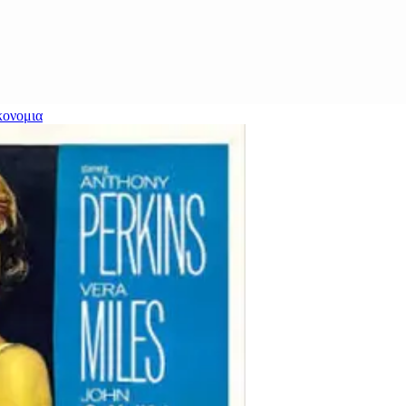
κονομια