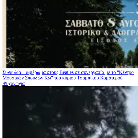
Συναυλία – αφιέρωμα στους Beatles σε συνεργασία με το ''Κέντρο
Μουσικών Σπουδών Κω'' του κύριου Τσαμπίκου Καματερού
Ψυχαγωγια