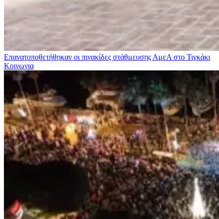
Επανατοποθετήθηκαν οι πινακίδες στάθμευσης ΑμεΑ στο Τιγκάκι
Κοινωνια