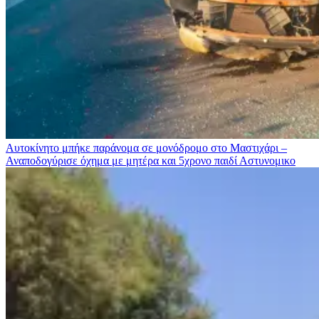
Αυτοκίνητο μπήκε παράνομα σε μονόδρομο στο Μαστιχάρι –
Αναποδογύρισε όχημα με μητέρα και 5χρονο παιδί
Αστυνομικο