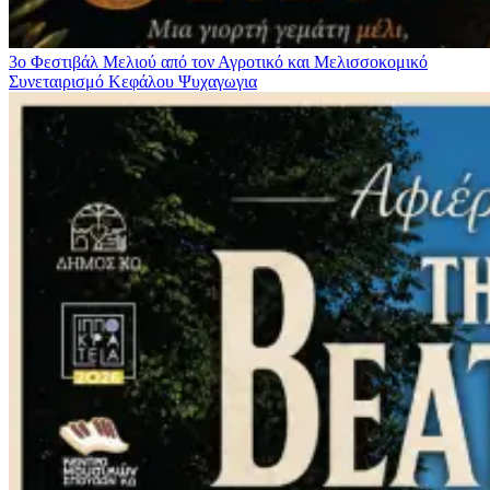
3ο Φεστιβάλ Μελιού από τον Αγροτικό και Μελισσοκομικό
Συνεταιρισμό Κεφάλου
Ψυχαγωγια