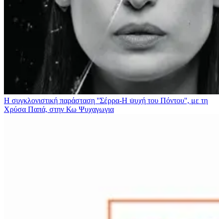
Η συγκλονιστική παράσταση ''Σέρρα-Η ψυχή του Πόντου'', με τη
Χρύσα Παπά, στην Κω
Ψυχαγωγια