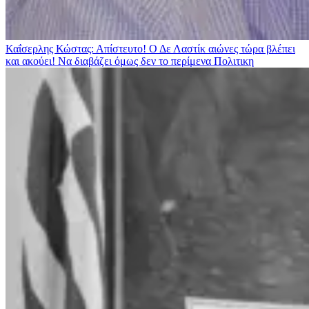
Καΐσερλης Κώστας: Απίστευτο! Ο Δε Λαστίκ αιώνες τώρα βλέπει
και ακούει! Να διαβάζει όμως δεν το περίμενα
Πολιτικη