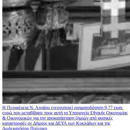
Η Περιφέρεια Ν. Αιγαίου ενεργοποιεί χρηματοδότηση 9,77 εκατ.
ευρώ που μεταβίβασε προς αυτή το Υπουργείο Εθνικής Οικονομίας
& Οικονομικών για την αποκατάσταση ζημιών από φυσικές
καταστροφές σε Δήμους και ΔΕΥΑ των Κυκλάδων και της
Δωδεκανήσου
Πολιτικη