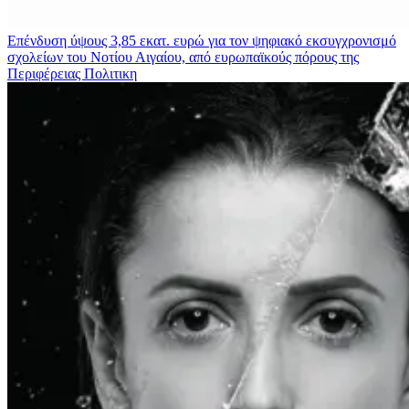
Επένδυση ύψους 3,85 εκατ. ευρώ για τον ψηφιακό εκσυγχρονισμό
σχολείων του Νοτίου Αιγαίου, από ευρωπαϊκούς πόρους της
Περιφέρειας
Πολιτικη