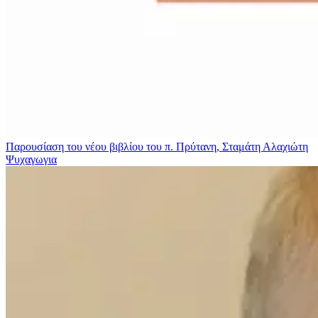
Παρουσίαση του νέου βιβλίου του π. Πρύτανη, Σταμάτη Αλαχιώτη
Ψυχαγωγια