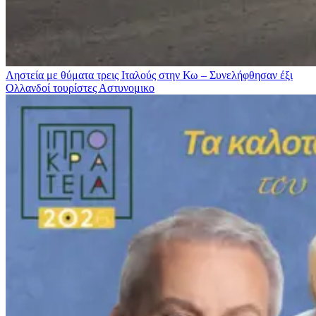
Ληστεία με θύματα τρεις Ιταλούς στην Κω – Συνελήφθησαν έξι
Ολλανδοί τουρίστες
Αστυνομικο