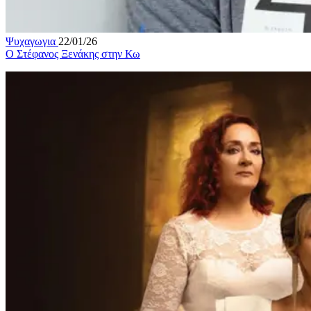
Ψυχαγωγια
22/01/26
Ο Στέφανος Ξενάκης στην Κω