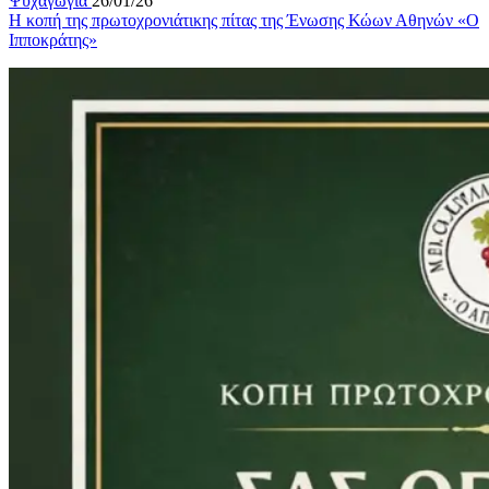
Ψυχαγωγια
26/01/26
Η κοπή της πρωτοχρονιάτικης πίτας της Ένωσης Κώων Αθηνών «Ο
Ιπποκράτης»