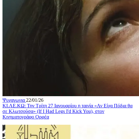
Ψυχαγωγια
22/01/26
ΚΙ.ΛΕ.ΚΩ: Την Τρίτη 27 Ιανουαρίου η ταινία «Αν Είχα Πόδια θα
σε Κλωτσούσα» (If I Had Legs I'd Kick You), στον
Κινηματογράφο Ορφέα