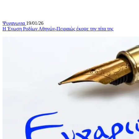
Ψυχαγωγια
19/01/26
Η Ένωση Ροδίων Αθηνών-Πειραιώς έκοψε την πίτα της