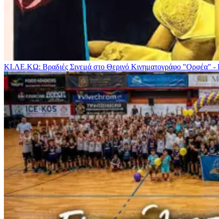
ΚΙ.ΛΕ.ΚΩ: Βραδιές Σινεμά στο Θερινό Κινηματογράφο "Ορφέα" -