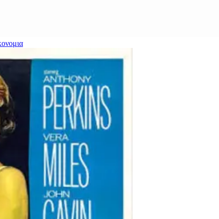
κονομια