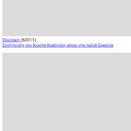
Πολιτικη
26/07/11
Συνέντευξη του Κώστα Καϊσερλη αύριο στα παλιά Σφαγεία