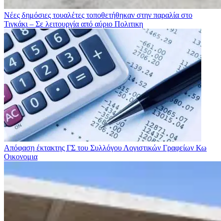
Νέες δημόσιες τουαλέτες τοποθετήθηκαν στην παραλία στο
Τιγκάκι – Σε λειτουργία από αύριο
Πολιτικη
Απόφαση έκτακτης ΓΣ του Συλλόγου Λογιστικών Γραφείων Κω
Οικονομια