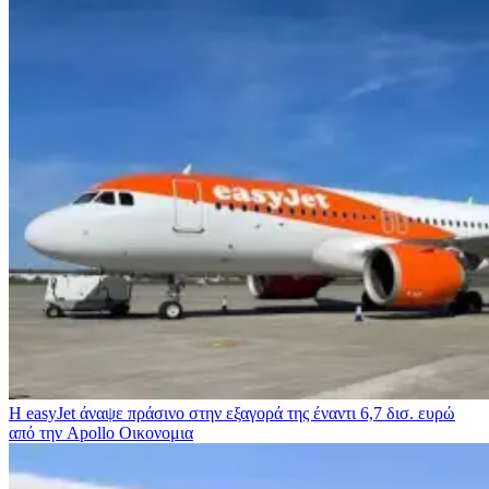
Η easyJet άναψε πράσινο στην εξαγορά της έναντι 6,7 δισ. ευρώ
από την Apollo
Οικονομια