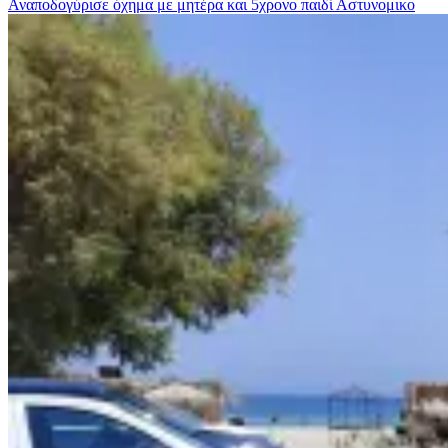
Αναποδογύρισε όχημα με μητέρα και 5χρονο παιδί
Αστυνομικο