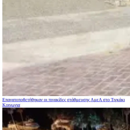
Επανατοποθετήθηκαν οι πινακίδες στάθμευσης ΑμεΑ στο Τιγκάκι
Κοινωνια