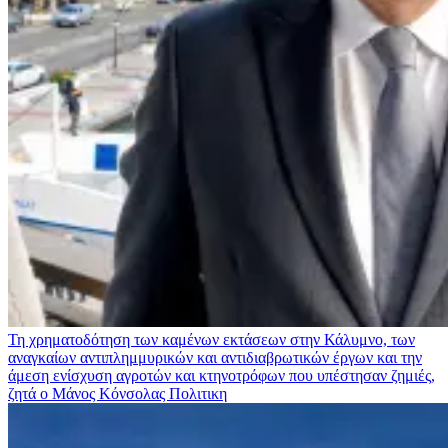
Τη χρηματοδότηση των καμένων εκτάσεων στην Κάλυμνο, των
αναγκαίων αντιπλημμυρικών και αντιδιαβρωτικών έργων και την
άμεση ενίσχυση αγροτών και κτηνοτρόφων που υπέστησαν ζημιές,
ζητά ο Μάνος Κόνσολας
Πολιτικη