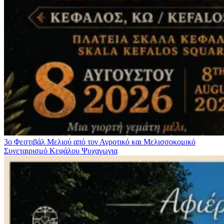
3ο Φεστιβάλ Μελιού από τον Αγροτικό και Μελισσοκομικό
Συνεταιρισμό Κεφάλου
Ψυχαγωγια