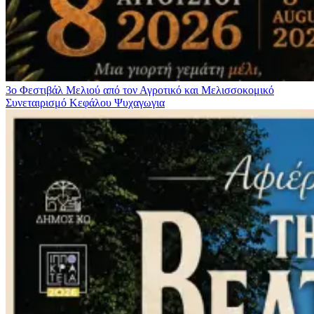
3ο Φεστιβάλ Μελιού από τον Αγροτικό και Μελισσοκομικό
Συνεταιρισμό Κεφάλου
Ψυχαγωγια