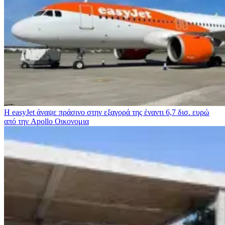
Η easyJet άναψε πράσινο στην εξαγορά της έναντι 6,7 δισ. ευρώ
από την Apollo
Οικονομια