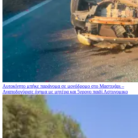
Αυτοκίνητο μπήκε παράνομα σε μονόδρομο στο Μαστιχάρι –
Αναποδογύρισε όχημα με μητέρα και 5χρονο παιδί
Αστυνομικο