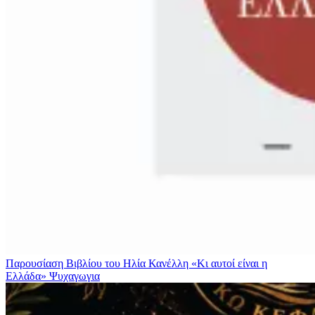
Παρουσίαση Βιβλίου του Ηλία Κανέλλη «Κι αυτοί είναι η
Ελλάδα»
Ψυχαγωγια