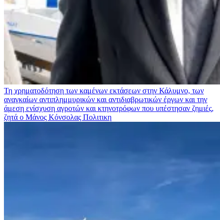
Τη χρηματοδότηση των καμένων εκτάσεων στην Κάλυμνο, των
αναγκαίων αντιπλημμυρικών και αντιδιαβρωτικών έργων και την
άμεση ενίσχυση αγροτών και κτηνοτρόφων που υπέστησαν ζημιές,
ζητά ο Μάνος Κόνσολας
Πολιτικη