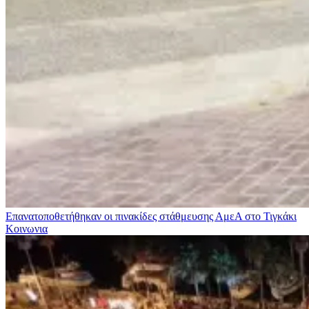
Επανατοποθετήθηκαν οι πινακίδες στάθμευσης ΑμεΑ στο Τιγκάκι
Κοινωνια