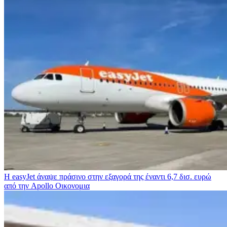
Η easyJet άναψε πράσινο στην εξαγορά της έναντι 6,7 δισ. ευρώ
από την Apollo
Οικονομια