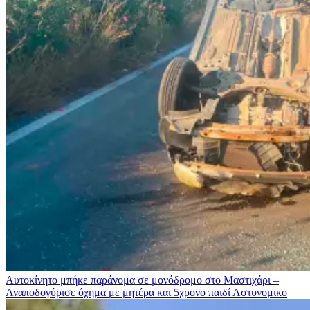
Αυτοκίνητο μπήκε παράνομα σε μονόδρομο στο Μαστιχάρι –
Αναποδογύρισε όχημα με μητέρα και 5χρονο παιδί
Αστυνομικο