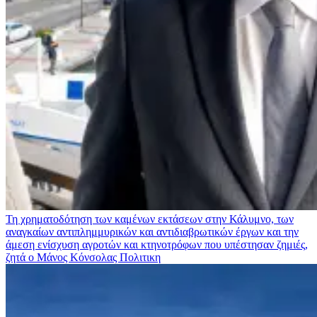
Τη χρηματοδότηση των καμένων εκτάσεων στην Κάλυμνο, των
αναγκαίων αντιπλημμυρικών και αντιδιαβρωτικών έργων και την
άμεση ενίσχυση αγροτών και κτηνοτρόφων που υπέστησαν ζημιές,
ζητά ο Μάνος Κόνσολας
Πολιτικη