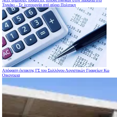
Νέες δημόσιες τουαλέτες τοποθετήθηκαν στην παραλία στο
Τιγκάκι – Σε λειτουργία από αύριο
Πολιτικη
Απόφαση έκτακτης ΓΣ του Συλλόγου Λογιστικών Γραφείων Κω
Οικονομια