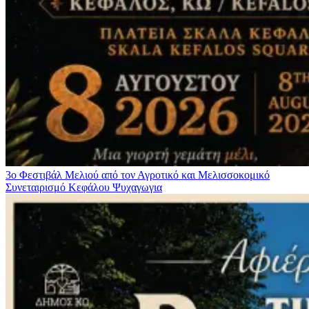
3ο Φεστιβάλ Μελιού από τον Αγροτικό και Μελισσοκομικό
Συνεταιρισμό Κεφάλου
Ψυχαγωγια