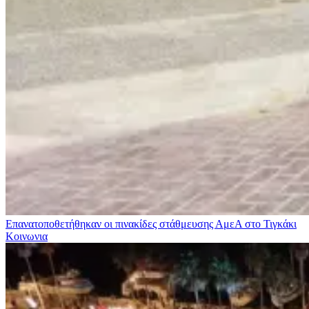
Επανατοποθετήθηκαν οι πινακίδες στάθμευσης ΑμεΑ στο Τιγκάκι
Κοινωνια