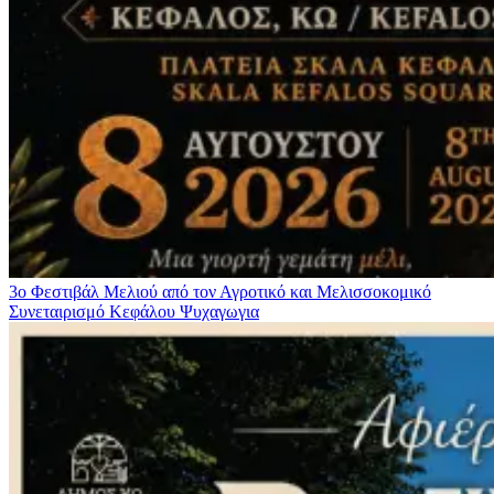
3ο Φεστιβάλ Μελιού από τον Αγροτικό και Μελισσοκομικό
Συνεταιρισμό Κεφάλου
Ψυχαγωγια