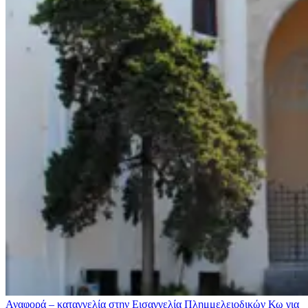
Αναφορά – καταγγελία στην Εισαγγελία Πλημμελειοδικών Κω για