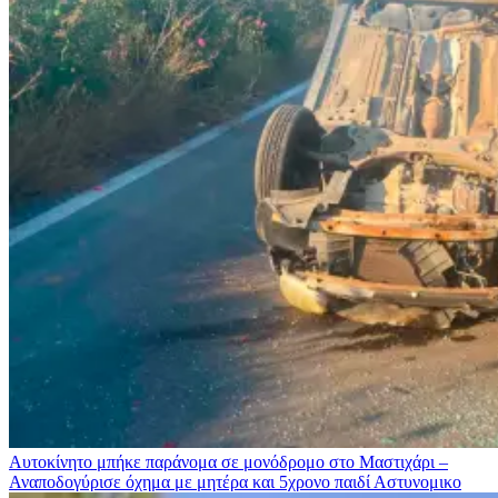
Αυτοκίνητο μπήκε παράνομα σε μονόδρομο στο Μαστιχάρι –
Αναποδογύρισε όχημα με μητέρα και 5χρονο παιδί
Αστυνομικο