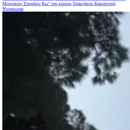
Μουσικών Σπουδών Κω'' του κύριου Τσαμπίκου Καματερού
Ψυχαγωγια