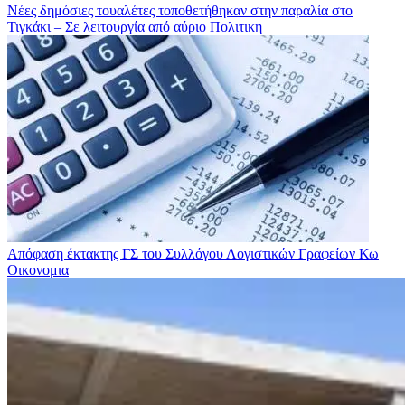
Νέες δημόσιες τουαλέτες τοποθετήθηκαν στην παραλία στο
Τιγκάκι – Σε λειτουργία από αύριο
Πολιτικη
Απόφαση έκτακτης ΓΣ του Συλλόγου Λογιστικών Γραφείων Κω
Οικονομια