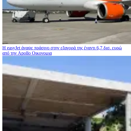
Η easyJet άναψε πράσινο στην εξαγορά της έναντι 6,7 δισ. ευρώ
από την Apollo
Οικονομια