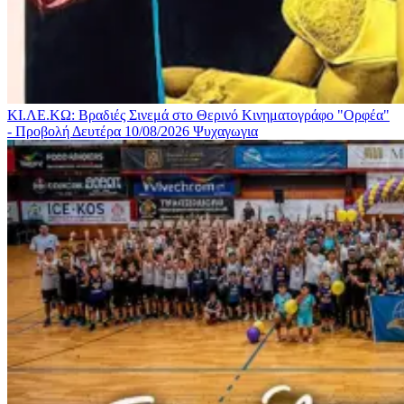
ΚΙ.ΛΕ.ΚΩ: Βραδιές Σινεμά στο Θερινό Κινηματογράφο "Ορφέα"
- Προβολή Δευτέρα 10/08/2026
Ψυχαγωγια