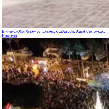
Επανατοποθετήθηκαν οι πινακίδες στάθμευσης ΑμεΑ στο Τιγκάκι
Κοινωνια