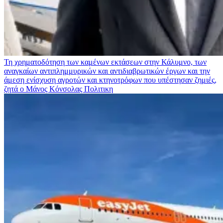
Τη χρηματοδότηση των καμένων εκτάσεων στην Κάλυμνο, των
αναγκαίων αντιπλημμυρικών και αντιδιαβρωτικών έργων και την
άμεση ενίσχυση αγροτών και κτηνοτρόφων που υπέστησαν ζημιές,
ζητά ο Μάνος Κόνσολας
Πολιτικη