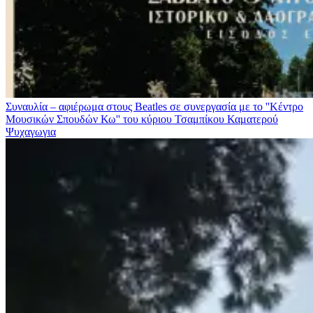
Συναυλία – αφιέρωμα στους Beatles σε συνεργασία με το ''Κέντρο
Μουσικών Σπουδών Κω'' του κύριου Τσαμπίκου Καματερού
Ψυχαγωγια