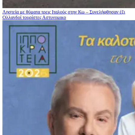
Ληστεία με θύματα τρεις Ιταλούς στην Κω – Συνελήφθησαν έξι
Ολλανδοί τουρίστες
Αστυνομικο