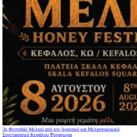
3ο Φεστιβάλ Μελιού από τον Αγροτικό και Μελισσοκομικό
Συνεταιρισμό Κεφάλου
Ψυχαγωγια