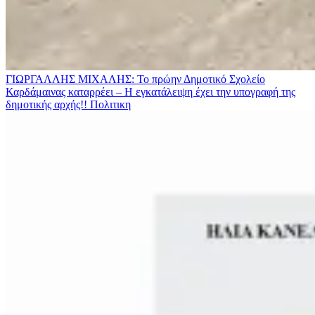
ΓΙΩΡΓΑΛΛΗΣ ΜΙΧΑΛΗΣ: Το πρώην Δημοτικό Σχολείο
Καρδάμαινας καταρρέει – Η εγκατάλειψη έχει την υπογραφή της
δημοτικής αρχής!!
Πολιτικη