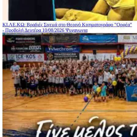
ΚΙ.ΛΕ.ΚΩ: Βραδιές Σινεμά στο Θερινό Κινηματογράφο "Ορφέα"
- Προβολή Δευτέρα 10/08/2026
Ψυχαγωγια