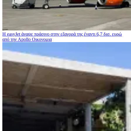
Η easyJet άναψε πράσινο στην εξαγορά της έναντι 6,7 δισ. ευρώ
από την Apollo
Οικονομια