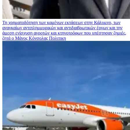
Τη χρηματοδότηση των καμένων εκτάσεων στην Κάλυμνο, των
αναγκαίων αντιπλημμυρικών και αντιδιαβρωτικών έργων και την
άμεση ενίσχυση αγροτών και κτηνοτρόφων που υπέστησαν ζημιές,
ζητά ο Μάνος Κόνσολας
Πολιτικη