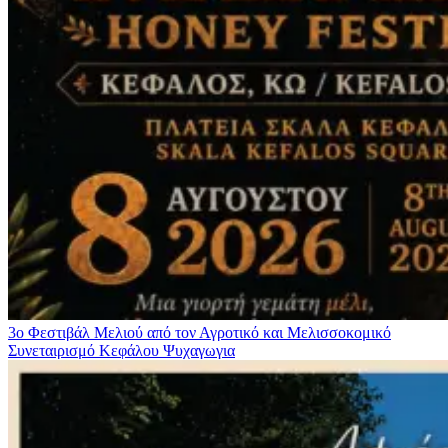
3ο Φεστιβάλ Μελιού από τον Αγροτικό και Μελισσοκομικό
Συνεταιρισμό Κεφάλου
Ψυχαγωγια