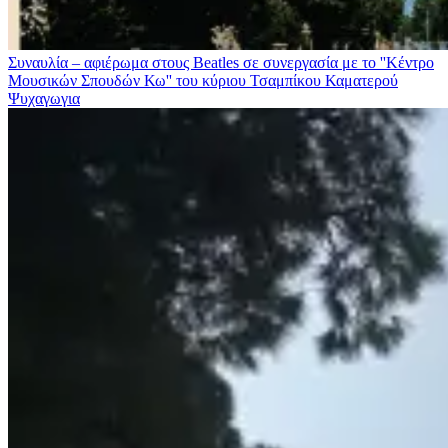
Συναυλία – αφιέρωμα στους Beatles σε συνεργασία με το ''Κέντρο
Μουσικών Σπουδών Κω'' του κύριου Τσαμπίκου Καματερού
Ψυχαγωγια