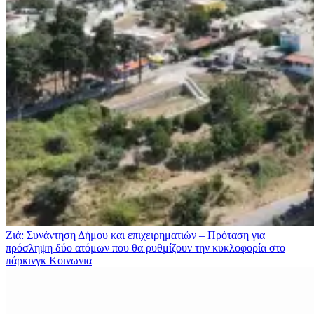
Ζιά: Συνάντηση Δήμου και επιχειρηματιών – Πρόταση για
πρόσληψη δύο ατόμων που θα ρυθμίζουν την κυκλοφορία στο
πάρκινγκ
Κοινωνια