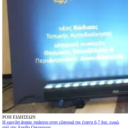
ΡΟΗ
ΕΙΔΗΣΕΩΝ
Η easyJet άναψε πράσινο στην εξαγορά της έναντι 6,7 δισ. ευρώ
από την Apollo
Οικονομια