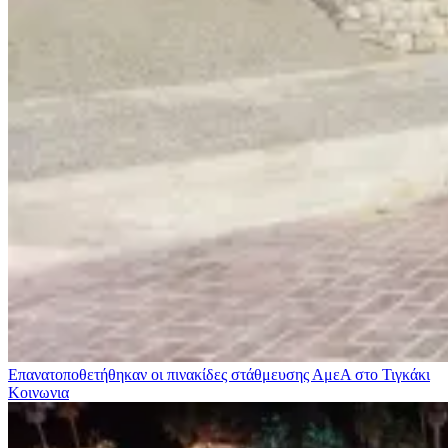
Επανατοποθετήθηκαν οι πινακίδες στάθμευσης ΑμεΑ στο Τιγκάκι
Κοινωνια