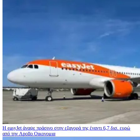
Η easyJet άναψε πράσινο στην εξαγορά της έναντι 6,7 δισ. ευρώ
από την Apollo
Οικονομια