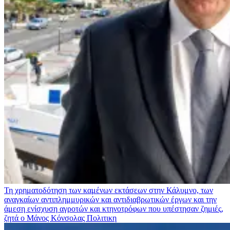
Τη χρηματοδότηση των καμένων εκτάσεων στην Κάλυμνο, των
αναγκαίων αντιπλημμυρικών και αντιδιαβρωτικών έργων και την
άμεση ενίσχυση αγροτών και κτηνοτρόφων που υπέστησαν ζημιές,
ζητά ο Μάνος Κόνσολας
Πολιτικη