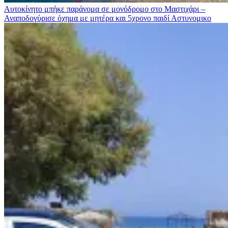
Αυτοκίνητο μπήκε παράνομα σε μονόδρομο στο Μαστιχάρι –
Αναποδογύρισε όχημα με μητέρα και 5χρονο παιδί
Αστυνομικο