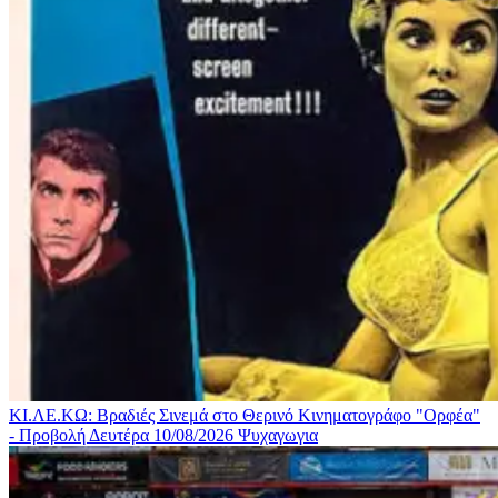
ΚΙ.ΛΕ.ΚΩ: Βραδιές Σινεμά στο Θερινό Κινηματογράφο "Ορφέα"
- Προβολή Δευτέρα 10/08/2026
Ψυχαγωγια