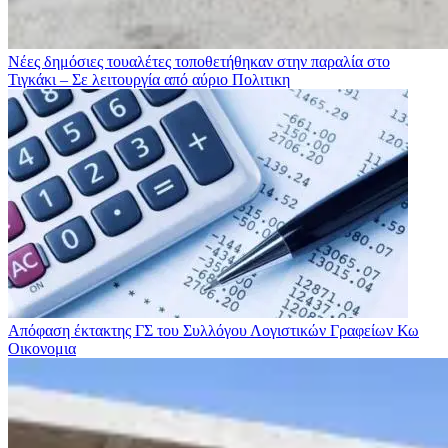
Νέες δημόσιες τουαλέτες τοποθετήθηκαν στην παραλία στο
Τιγκάκι – Σε λειτουργία από αύριο
Πολιτικη
Απόφαση έκτακτης ΓΣ του Συλλόγου Λογιστικών Γραφείων Κω
Οικονομια