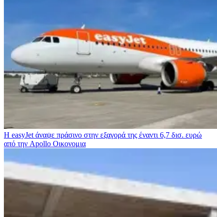
Η easyJet άναψε πράσινο στην εξαγορά της έναντι 6,7 δισ. ευρώ
από την Apollo
Οικονομια