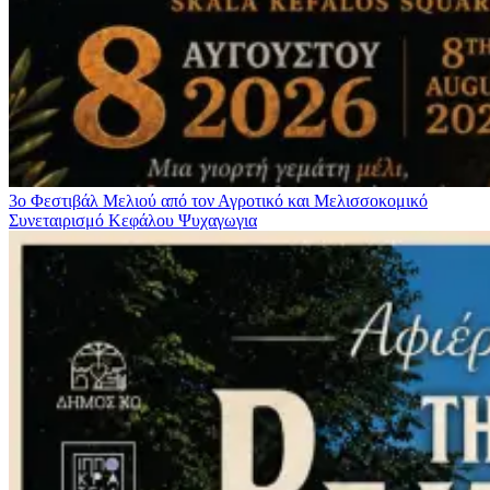
3ο Φεστιβάλ Μελιού από τον Αγροτικό και Μελισσοκομικό
Συνεταιρισμό Κεφάλου
Ψυχαγωγια