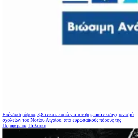
Επένδυση ύψους 3,85 εκατ. ευρώ για τον ψηφιακό εκσυγχρονισμό
σχολείων του Νοτίου Αιγαίου, από ευρωπαϊκούς πόρους της
Περιφέρειας
Πολιτικη