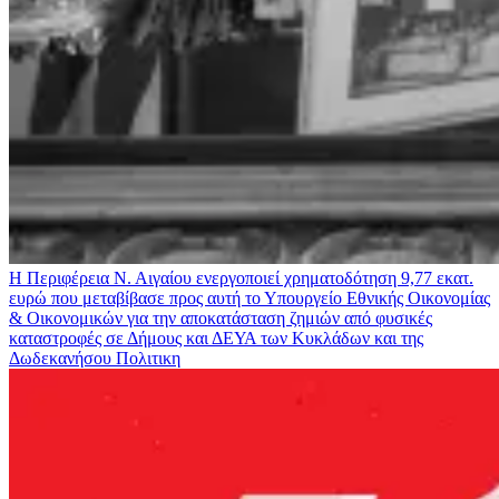
Η Περιφέρεια Ν. Αιγαίου ενεργοποιεί χρηματοδότηση 9,77 εκατ.
ευρώ που μεταβίβασε προς αυτή το Υπουργείο Εθνικής Οικονομίας
& Οικονομικών για την αποκατάσταση ζημιών από φυσικές
καταστροφές σε Δήμους και ΔΕΥΑ των Κυκλάδων και της
Δωδεκανήσου
Πολιτικη