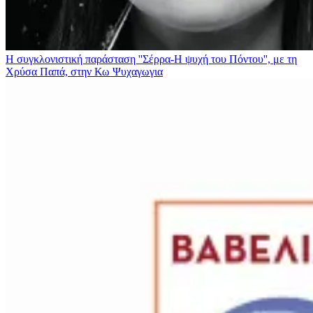
Η συγκλονιστική παράσταση ''Σέρρα-Η ψυχή του Πόντου'', με τη
Χρύσα Παπά, στην Κω
Ψυχαγωγια