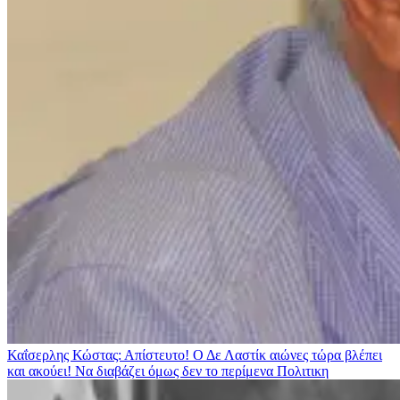
Καΐσερλης Κώστας: Απίστευτο! Ο Δε Λαστίκ αιώνες τώρα βλέπει
και ακούει! Να διαβάζει όμως δεν το περίμενα
Πολιτικη