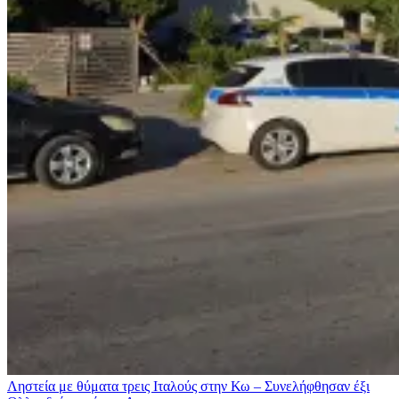
Ληστεία με θύματα τρεις Ιταλούς στην Κω – Συνελήφθησαν έξι