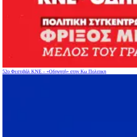
52ο Φεστιβάλ ΚΝΕ – «Οδηγητή» στην Κω
Πολιτικη