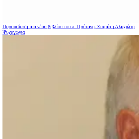
Παρουσίαση του νέου βιβλίου του π. Πρύτανη, Σταμάτη Αλαχιώτη
Ψυχαγωγια