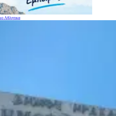
ιμο
Αθλητικα