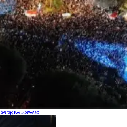
μάνι της Κω
Κοινωνια