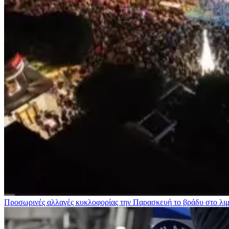
Προσωρινές αλλαγές κυκλοφορίας την Παρασκευή το βράδυ στο λι