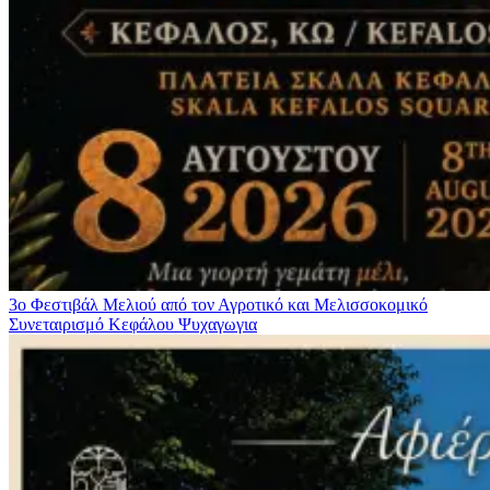
3ο Φεστιβάλ Μελιού από τον Αγροτικό και Μελισσοκομικό
Συνεταιρισμό Κεφάλου
Ψυχαγωγια