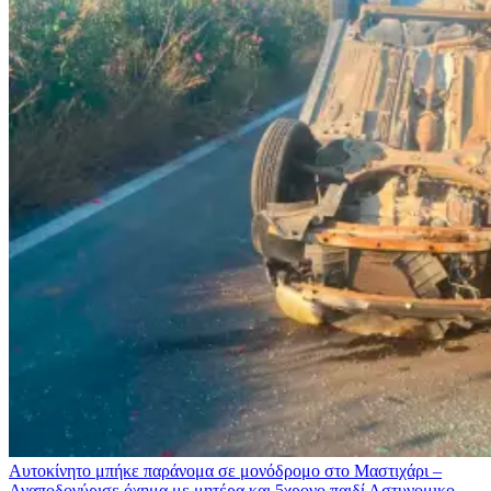
Αυτοκίνητο μπήκε παράνομα σε μονόδρομο στο Μαστιχάρι –
Αναποδογύρισε όχημα με μητέρα και 5χρονο παιδί
Αστυνομικο