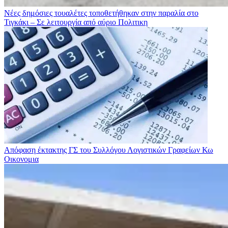
Νέες δημόσιες τουαλέτες τοποθετήθηκαν στην παραλία στο
Τιγκάκι – Σε λειτουργία από αύριο
Πολιτικη
Απόφαση έκτακτης ΓΣ του Συλλόγου Λογιστικών Γραφείων Κω
Οικονομια