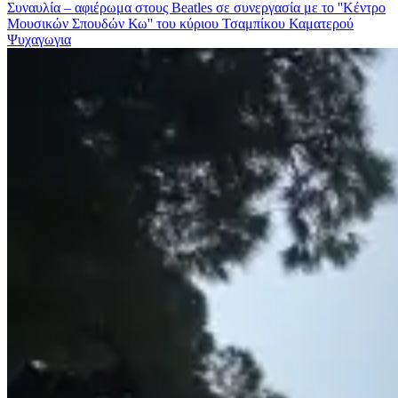
Συναυλία – αφιέρωμα στους Beatles σε συνεργασία με το ''Κέντρο
Μουσικών Σπουδών Κω'' του κύριου Τσαμπίκου Καματερού
Ψυχαγωγια