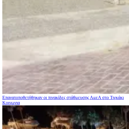
Επανατοποθετήθηκαν οι πινακίδες στάθμευσης ΑμεΑ στο Τιγκάκι
Κοινωνια