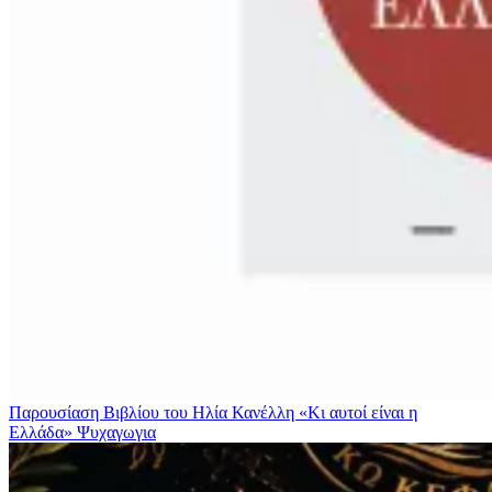
Παρουσίαση Βιβλίου του Ηλία Κανέλλη «Κι αυτοί είναι η
Ελλάδα»
Ψυχαγωγια