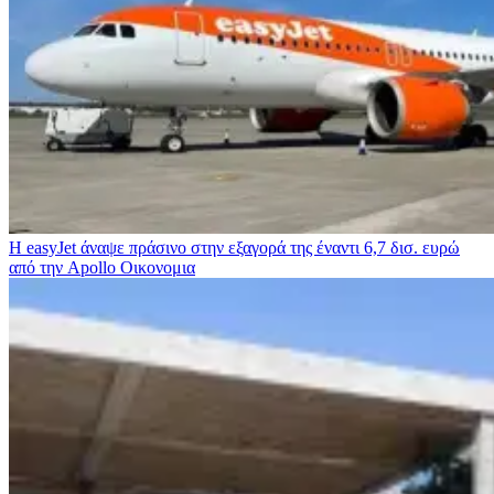
Η easyJet άναψε πράσινο στην εξαγορά της έναντι 6,7 δισ. ευρώ
από την Apollo
Οικονομια