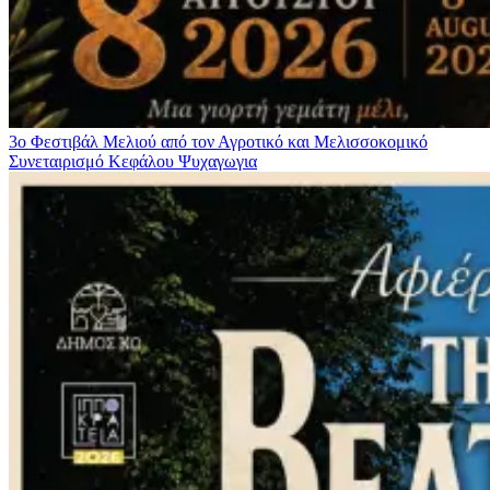
3ο Φεστιβάλ Μελιού από τον Αγροτικό και Μελισσοκομικό
Συνεταιρισμό Κεφάλου
Ψυχαγωγια