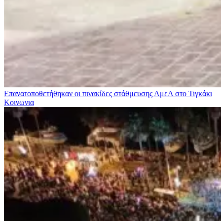
Επανατοποθετήθηκαν οι πινακίδες στάθμευσης ΑμεΑ στο Τιγκάκι
Κοινωνια