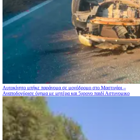
Αυτοκίνητο μπήκε παράνομα σε μονόδρομο στο Μαστιχάρι –
Αναποδογύρισε όχημα με μητέρα και 5χρονο παιδί
Αστυνομικο