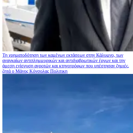
Τη χρηματοδότηση των καμένων εκτάσεων στην Κάλυμνο, των
αναγκαίων αντιπλημμυρικών και αντιδιαβρωτικών έργων και την
άμεση ενίσχυση αγροτών και κτηνοτρόφων που υπέστησαν ζημιές,
ζητά ο Μάνος Κόνσολας
Πολιτικη