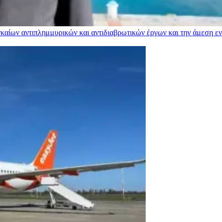
αίων αντιπλημμυρικών και αντιδιαβρωτικών έργων και την άμεση ενί