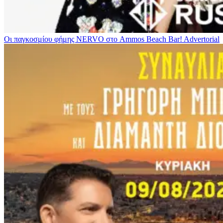
Οι παγκοσμίου φήμης NERVO στο Ammos Beach Bar!
Advertorial