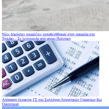
Νέες δημόσιες τουαλέτες τοποθετήθηκαν στην παραλία στο
Τιγκάκι – Σε λειτουργία από αύριο
Πολιτικη
Απόφαση έκτακτης ΓΣ του Συλλόγου Λογιστικών Γραφείων Κω
Οικονομια