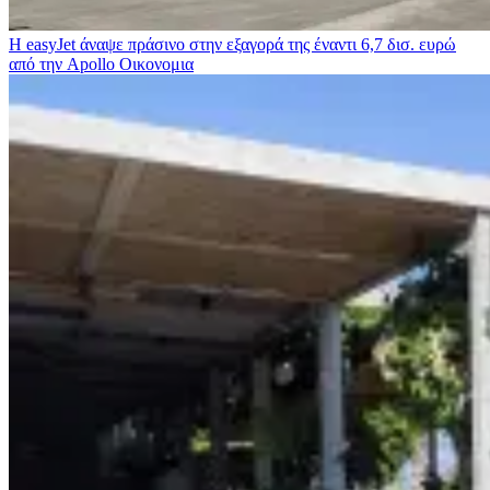
Η easyJet άναψε πράσινο στην εξαγορά της έναντι 6,7 δισ. ευρώ
από την Apollo
Οικονομια