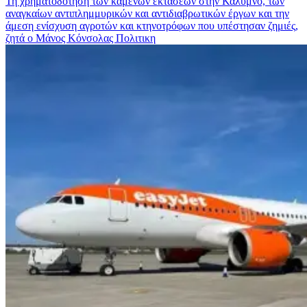
Τη χρηματοδότηση των καμένων εκτάσεων στην Κάλυμνο, των
αναγκαίων αντιπλημμυρικών και αντιδιαβρωτικών έργων και την
άμεση ενίσχυση αγροτών και κτηνοτρόφων που υπέστησαν ζημιές,
ζητά ο Μάνος Κόνσολας
Πολιτικη