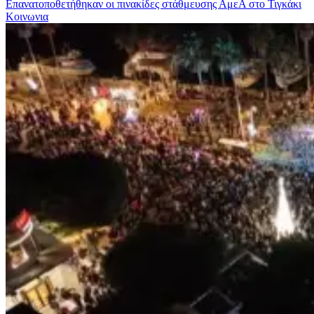
Επανατοποθετήθηκαν οι πινακίδες στάθμευσης ΑμεΑ στο Τιγκάκι
Κοινωνια