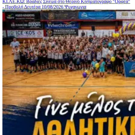
ΚΙ.ΛΕ.ΚΩ: Βραδιές Σινεμά στο Θερινό Κινηματογράφο "Ορφέα"
- Προβολή Δευτέρα 10/08/2026
Ψυχαγωγια