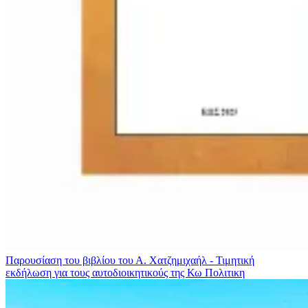
Παρουσίαση του βιβλίου του Α. Χατζημιχαήλ - Τιμητική
εκδήλωση για τους αυτοδιοικητικούς της Κω
Πολιτικη