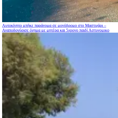
Αυτοκίνητο μπήκε παράνομα σε μονόδρομο στο Μαστιχάρι –
Αναποδογύρισε όχημα με μητέρα και 5χρονο παιδί
Αστυνομικο