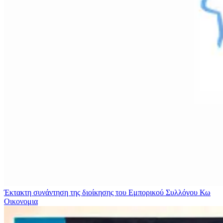
Έκτακτη συνάντηση της διοίκησης του Εμπορικού Συλλόγου Κω
Οικονομια