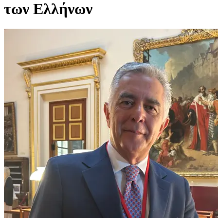
των Ελλήνων