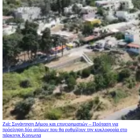
Ζιά: Συνάντηση Δήμου και επιχειρηματιών – Πρόταση για
πρόσληψη δύο ατόμων που θα ρυθμίζουν την κυκλοφορία στο
πάρκινγκ
Κοινωνια