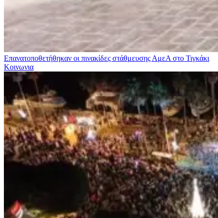
Επανατοποθετήθηκαν οι πινακίδες στάθμευσης ΑμεΑ στο Τιγκάκι
Κοινωνια