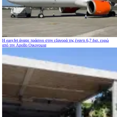
Η easyJet άναψε πράσινο στην εξαγορά της έναντι 6,7 δισ. ευρώ
από την Apollo
Οικονομια