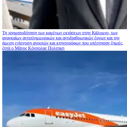
Τη χρηματοδότηση των καμένων εκτάσεων στην Κάλυμνο, των
αναγκαίων αντιπλημμυρικών και αντιδιαβρωτικών έργων και την
άμεση ενίσχυση αγροτών και κτηνοτρόφων που υπέστησαν ζημιές,
ζητά ο Μάνος Κόνσολας
Πολιτικη