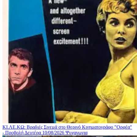
ΚΙ.ΛΕ.ΚΩ: Βραδιές Σινεμά στο Θερινό Κινηματογράφο "Ορφέα"
- Προβολή Δευτέρα 10/08/2026
Ψυχαγωγια