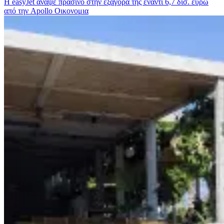
Η easyJet άναψε πράσινο στην εξαγορά της έναντι 6,7 δισ. ευρώ
από την Apollo
Οικονομια