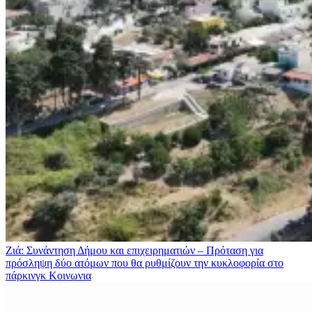
Ζιά: Συνάντηση Δήμου και επιχειρηματιών – Πρόταση για
πρόσληψη δύο ατόμων που θα ρυθμίζουν την κυκλοφορία στο
πάρκινγκ
Κοινωνια