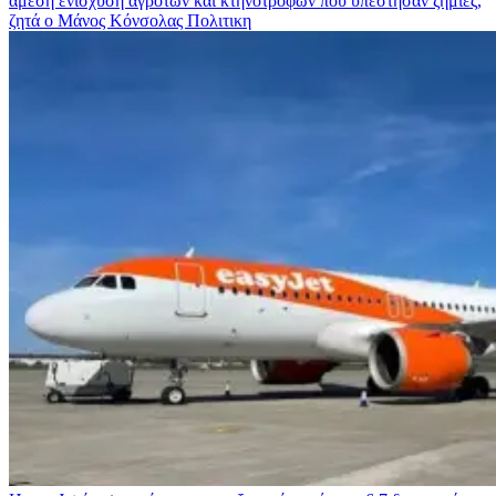
άμεση ενίσχυση αγροτών και κτηνοτρόφων που υπέστησαν ζημιές,
ζητά ο Μάνος Κόνσολας
Πολιτικη