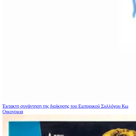
Έκτακτη συνάντηση της διοίκησης του Εμπορικού Συλλόγου Κω
Οικονομια