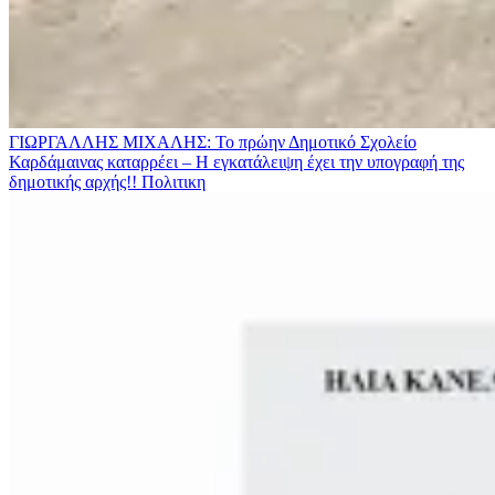
ΓΙΩΡΓΑΛΛΗΣ ΜΙΧΑΛΗΣ: Το πρώην Δημοτικό Σχολείο
Καρδάμαινας καταρρέει – Η εγκατάλειψη έχει την υπογραφή της
δημοτικής αρχής!!
Πολιτικη