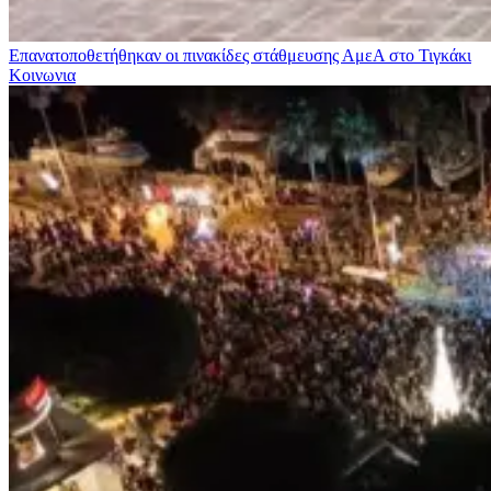
Επανατοποθετήθηκαν οι πινακίδες στάθμευσης ΑμεΑ στο Τιγκάκι
Κοινωνια