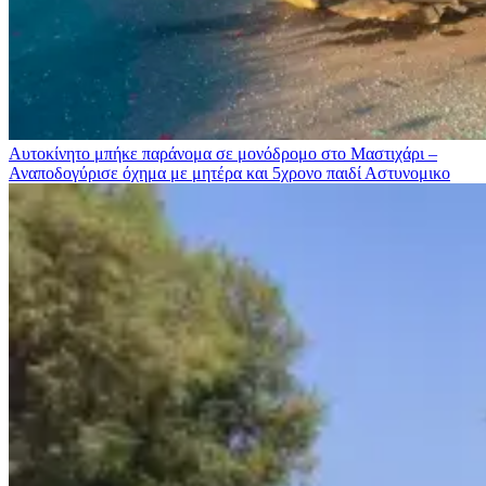
Αυτοκίνητο μπήκε παράνομα σε μονόδρομο στο Μαστιχάρι –
Αναποδογύρισε όχημα με μητέρα και 5χρονο παιδί
Αστυνομικο