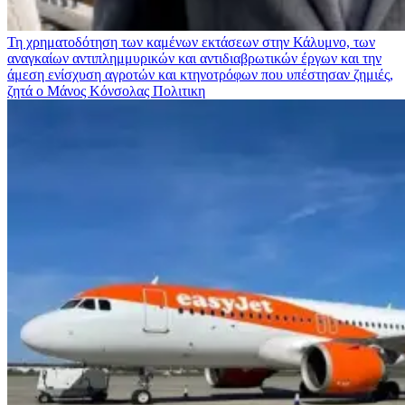
Τη χρηματοδότηση των καμένων εκτάσεων στην Κάλυμνο, των
αναγκαίων αντιπλημμυρικών και αντιδιαβρωτικών έργων και την
άμεση ενίσχυση αγροτών και κτηνοτρόφων που υπέστησαν ζημιές,
ζητά ο Μάνος Κόνσολας
Πολιτικη