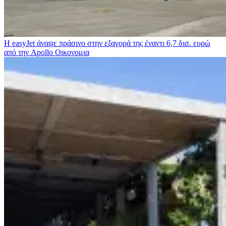
Η easyJet άναψε πράσινο στην εξαγορά της έναντι 6,7 δισ. ευρώ
από την Apollo
Οικονομια