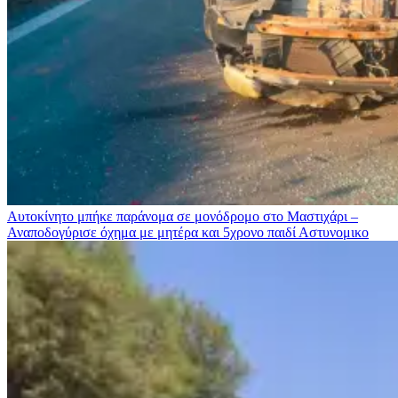
Αυτοκίνητο μπήκε παράνομα σε μονόδρομο στο Μαστιχάρι –
Αναποδογύρισε όχημα με μητέρα και 5χρονο παιδί
Αστυνομικο