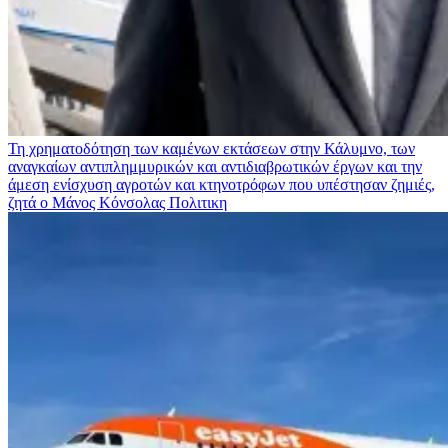
Τη χρηματοδότηση των καμένων εκτάσεων στην Κάλυμνο, των
αναγκαίων αντιπλημμυρικών και αντιδιαβρωτικών έργων και την
άμεση ενίσχυση αγροτών και κτηνοτρόφων που υπέστησαν ζημιές,
ζητά ο Μάνος Κόνσολας
Πολιτικη