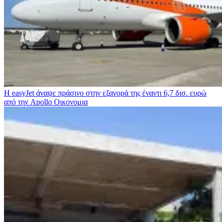
Η easyJet άναψε πράσινο στην εξαγορά της έναντι 6,7 δισ. ευρώ
από την Apollo
Οικονομια