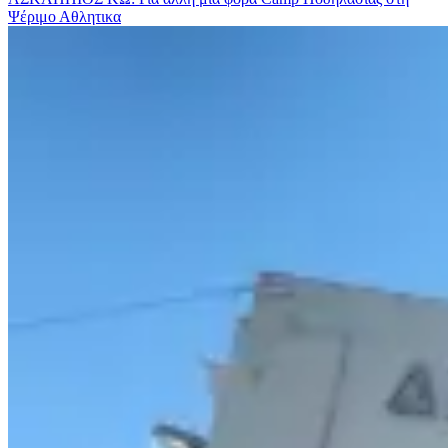
Ψέριμο
Αθλητικα