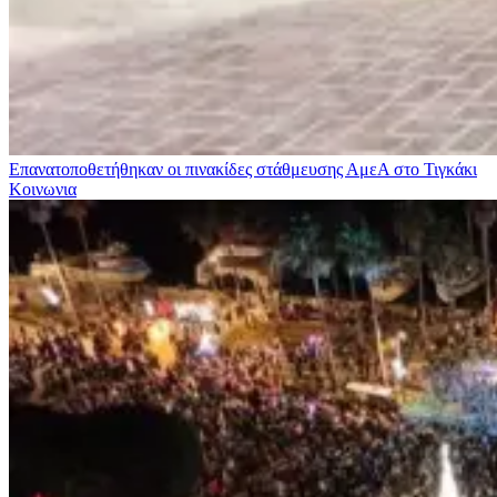
Επανατοποθετήθηκαν οι πινακίδες στάθμευσης ΑμεΑ στο Τιγκάκι
Κοινωνια