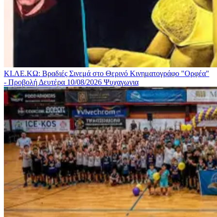
ΚΙ.ΛΕ.ΚΩ: Βραδιές Σινεμά στο Θερινό Κινηματογράφο "Ορφέα"
- Προβολή Δευτέρα 10/08/2026
Ψυχαγωγια