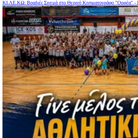
ΚΙ.ΛΕ.ΚΩ: Βραδιές Σινεμά στο Θερινό Κινηματογράφο "Ορφέα" -