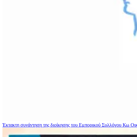
Έκτακτη συνάντηση της διοίκησης του Εμπορικού Συλλόγου Κω
Οι