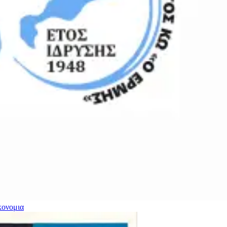
κονομια